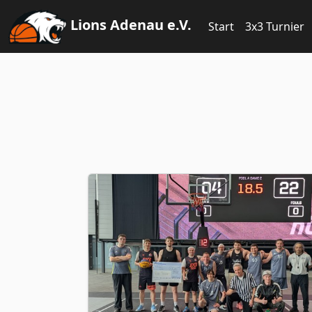
Lions Adenau
e.V.
Start
3x3 Turnier